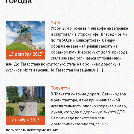
ГОРОДА
Уфа
Утром 29-го июня выпили кофе на заправке
и стартовали в сторону Уфы. Впереди были
почти 500км и Башкортостан. Самару
обошли не заезжая, решив заехать на
обратном пути. К востоку от Волги природа
15 декабря 2017
стала заметно отличаться от привычной
нам. До Татарстана вокруг только степь, на обочинах дорог куча
сусликов. Их там тысячи. Но Татарстан мы зацепили […]
Тольятти
В Тольятти ужасные дороги. Датчик удара
в регистраторе, даже при минимальной
чувствительности, упорно сохранял видео,
думая, что удар о дорожную яму это ДТП.
На подъезде посмотрев в сети
2 ноября 2017
достопримечательности, решили
посмотреть некоторые из них.