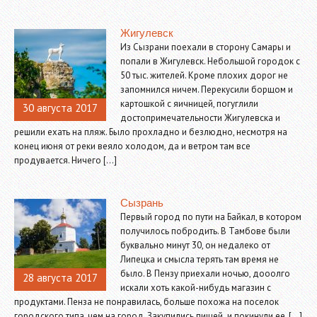
Жигулевск
Из Сызрани поехали в сторону Самары и
попали в Жигулевск. Небольшой городок с
50 тыс. жителей. Кроме плохих дорог не
запомнился ничем. Перекусили борщом и
картошкой с яичницей, погуглили
30 августа 2017
достопримечательности Жигулевска и
решили ехать на пляж. Было прохладно и безлюдно, несмотря на
конец июня от реки веяло холодом, да и ветром там все
продувается. Ничего […]
Сызрань
Первый город по пути на Байкал, в котором
получилось побродить. В Тамбове были
буквально минут 30, он недалеко от
Липецка и смысла терять там время не
было. В Пензу приехали ночью, дооолго
28 августа 2017
искали хоть какой-нибудь магазин с
продуктами. Пенза не понравилась, больше похожа на поселок
городского типа, чем на город. Закупились пищей и покинули ее, […]